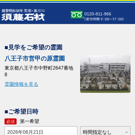
0120-811-966
■見学をご希望の霊園
八王子市営甲の原霊園
東京都八王子市中野町2647番地
8
霊園情報を見る
■ご希望日時
第一希望
必須