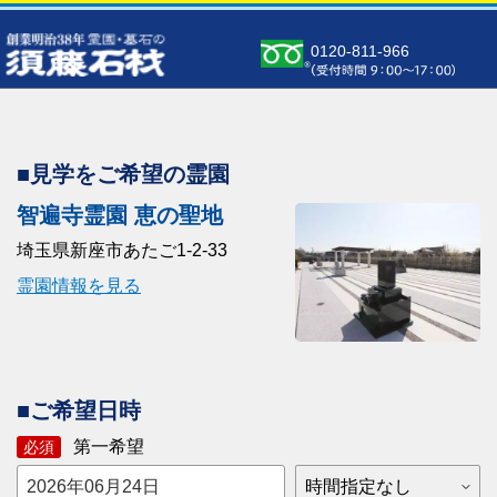
0120-811-966
■見学をご希望の霊園
智遍寺霊園 恵の聖地
埼玉県新座市あたご1-2-33
霊園情報を見る
■ご希望日時
第一希望
必須