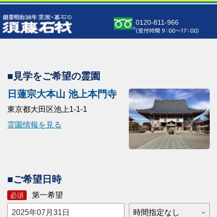
0120-811-966
■見学をご希望の霊園
日蓮宗大本山 池上本門寺
東京都大田区池上1-1-1
霊園情報を見る
■ご希望日時
第一希望
必須