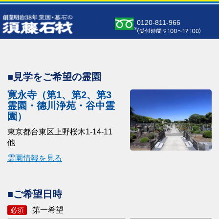
0120-811-966
■見学をご希望の霊園
寛永寺（第1、第2、第3
霊園・德川浄苑・谷中霊
園）
東京都台東区上野桜木1-14-11
他
霊園情報を見る
■ご希望日時
第一希望
必須