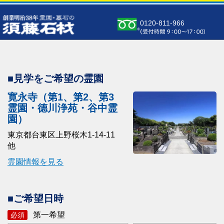
0120-811-966
■見学をご希望の霊園
寛永寺（第1、第2、第3
霊園・德川浄苑・谷中霊
園）
東京都台東区上野桜木1-14-11
他
霊園情報を見る
■ご希望日時
第一希望
必須