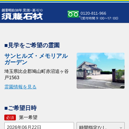
0120-811-966
■見学をご希望の霊園
サンヒルズ・メモリアル
ガーデン
埼玉県比企郡鳩山町赤沼追ヶ谷
戸1563
霊園情報を見る
■ご希望日時
第一希望
必須