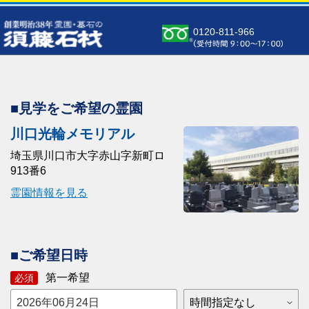
0120-811-966
■見学をご希望の霊園
川口光輪メモリアル
埼玉県川口市大字赤山字新町ロ
913番6
霊園情報を見る
■ご希望日時
第一希望
必須