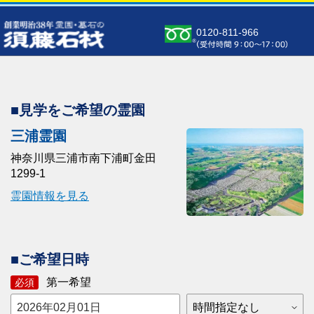
0120-811-966
■見学をご希望の霊園
三浦霊園
神奈川県三浦市南下浦町金田
1299-1
霊園情報を見る
■ご希望日時
第一希望
必須