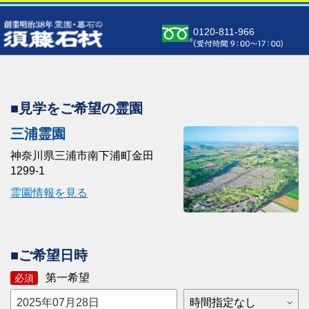
0120-811-966
■見学をご希望の霊園
三浦霊園
神奈川県三浦市南下浦町金田
1299-1
霊園情報を見る
■ご希望日時
第一希望
必須