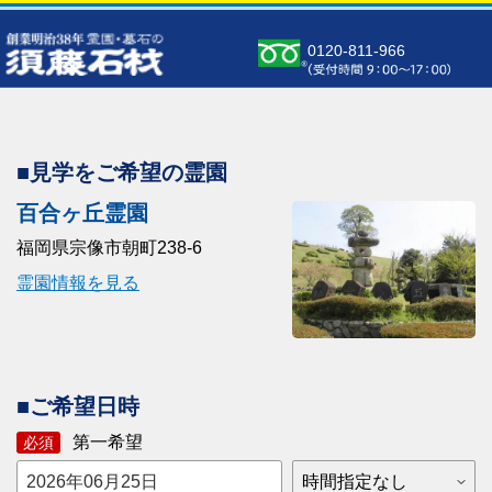
0120-811-966
■見学をご希望の霊園
百合ヶ丘霊園
福岡県宗像市朝町238-6
霊園情報を見る
■ご希望日時
第一希望
必須