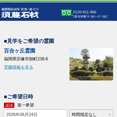
0120-811-966
■見学をご希望の霊園
百合ヶ丘霊園
福岡県宗像市朝町238-6
霊園情報を見る
■ご希望日時
第一希望
必須