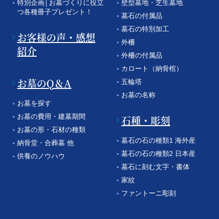
特別企画│お墓づくりに役立
壁型墓地・芝生墓地
つ各種冊子プレゼント！
墓石の付属品
墓石の特別加工
お客様の声・感想
外柵
紹介
外柵の付属品
カロート（納骨棺）
お墓のQ＆A
五輪塔
お墓の名称
お墓を探す
お墓の費用・建墓期間
石種・彫刻
お墓の形・石材の種類
墓石の石の種類1 海外産
納骨堂・合葬墓 他
墓石の石の種類2 日本産
供養のノウハウ
墓石に刻む文字・書体
家紋
ファントーニ彫刻