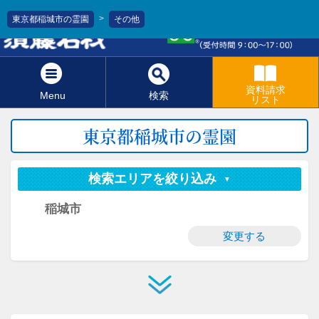
>
東京都稲城市の霊園
その他
0120-811-966
資料請求
Menu
検索
リスト
東京都稲城市の霊園
検索エリアを絞り込み
稲城市
変更する