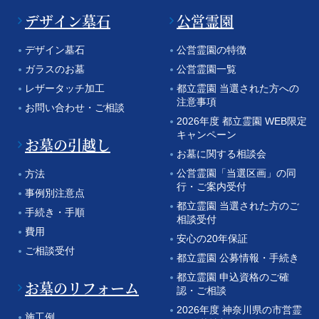
デザイン墓石
公営霊園
デザイン墓石
公営霊園の特徴
ガラスのお墓
公営霊園一覧
レザータッチ加工
都立霊園 当選された方への
注意事項
お問い合わせ・ご相談
2026年度 都立霊園 WEB限定
キャンペーン
お墓の引越し
お墓に関する相談会
公営霊園「当選区画」の同
方法
行・ご案内受付
事例別注意点
都立霊園 当選された方のご
手続き・手順
相談受付
費用
安心の20年保証
ご相談受付
都立霊園 公募情報・手続き
都立霊園 申込資格のご確
お墓のリフォーム
認・ご相談
2026年度 神奈川県の市営霊
施工例