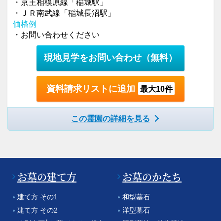
・京王相模原線「稲城駅」
・ＪＲ南武線「稲城長沼駅」
価格例
・お問い合わせください
現地見学をお問い合わせ
（無料）
資料請求リストに追加
最大10件
この霊園の詳細を見る
お墓の建て方
お墓のかたち
建て方 その1
和型墓石
建て方 その2
洋型墓石