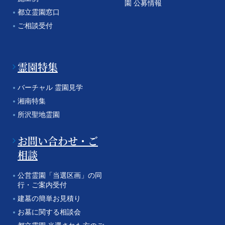
園 公募情報
都立霊園窓口
ご相談受付
霊園特集
バーチャル 霊園見学
湘南特集
所沢聖地霊園
お問い合わせ・ご
相談
公営霊園「当選区画」の同
行・ご案内受付
建墓の簡単お見積り
お墓に関する相談会