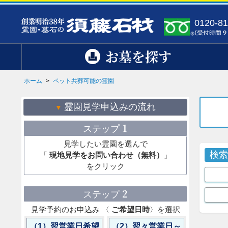
0120-81
お墓を探す
ホーム
>
ペット共葬可能の霊園
霊園見学申込みの流れ
1
ステップ
見学したい霊園を選んで
検
「
現地見学をお問い合わせ（無料）
」
をクリック
2
ステップ
見学予約のお申込み 〈
ご希望日時
〉を選択
（1）翌営業日希望
（2）翌々営業日～