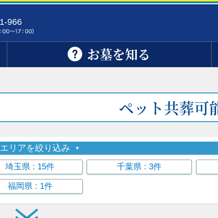
1-966
お墓を知る
ペット共葬可
索エリアを絞り込み
埼玉県
: 15件
千葉県
: 3件
福岡県
: 1件