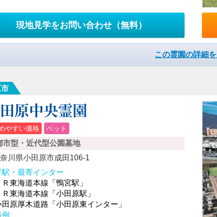
現地見学をお問い合わせ
（無料）
この霊園の詳細を
原市
小田原中央霊園
めやすい価格
ペット
都市型・近代型公園墓地
奈川県小田原市成田106-1
寄駅・最寄インター
ＪＲ東海道本線「鴨宮駅」
ＪＲ東海道本線「小田原駅」
小田原厚木道路「小田原東インター」
格例