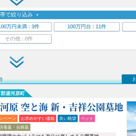
格帯で絞り込み
100万円未満
: 3件
100万円台
: 11件
その他
: 0件
件
下郡湯河原町
河原 空と海 新・吉祥公園墓地
ンペーン
お求めやすい価格
良い眺望
ペット
供養墓・合葬墓