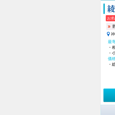
綾
お求
神
最
・
・
価
・総