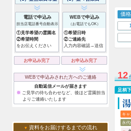
価
電話で申込み
WEBで申込み
担当店電話番号自動表示
（お電話でもOK）
①見学希望の霊園名
①希望日時
②希望時間
②ご連絡先
をお伝えください
入力内容確認→送信
お申込み完了
お申込み完了
12
WEBで申込みされた方へのご連絡
自動返信メールが届きます
足柄
ご見学の待ち合わせなど、後ほど霊園担当
湯
よりご連絡いたします
キャ
永代
資料をお届けするまでの流れ