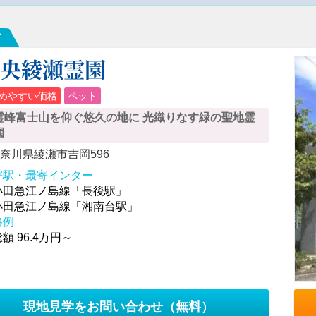
市
県央綾瀬霊園
めやすい価格
ペット
霊峰富士山を仰ぐ悠久の地に 光織りなす緑の聖地霊
園
奈川県綾瀬市吉岡596
寄駅・最寄インター
小田急江ノ島線「長後駅」
小田急江ノ島線「湘南台駅」
格例
額 96.4万円～
現地見学をお問い合わせ
（無料）