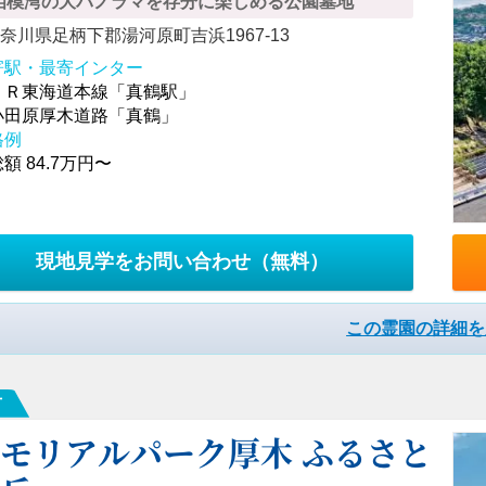
相模湾の大パノラマを存分に楽しめる公園墓地
奈川県足柄下郡湯河原町吉浜1967-13
寄駅・最寄インター
ＪＲ東海道本線「真鶴駅」
小田原厚木道路「真鶴」
格例
額 84.7万円〜
現地見学をお問い合わせ
（無料）
この霊園の詳細を
市
モリアルパーク厚木 ふるさと