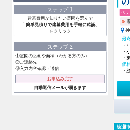
1
ステップ
ペッ
建墓費用が知りたい霊園を選んで
「
簡単見積りで建墓費用を手軽に確認
」
神
をクリック
最
2
・
ステップ
・
①霊園の区画や面積（わかる方のみ）
・
②ご連絡先
価
③入力内容確認→送信
・総
お申込み完了
自動返信メールが届きます
綾瀬