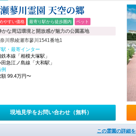
瀬蓼川霊園 天空の郷
めやすい価格
最寄り駅から徒歩圏内
ペット
静かな周辺環境と開放感が魅力の公園墓地
奈川県綾瀬市蓼川1541番地1
寄駅・最寄インター
相鉄本線「相模大塚駅」
小田急江ノ島線「大和駅」
格例
額 99.4万円〜
現地見学をお問い合わせ
（無料）
この霊園の詳細を