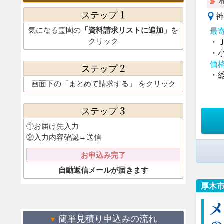
1
ステップ
神
気になる霊園の
「資料請求リストに追加」
を
最
クリック
・
・
価
2
ステップ
・総
画面下の
「まとめて請求する」
をクリック
3
ステップ
①お届け先入力
②入力内容確認→送信
お申込み完了
自動返信メールが届きます
厚木
メ
簡単見積り申込みの流れ