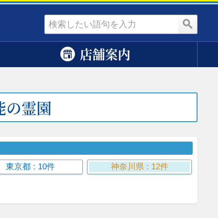
資料請求
店舗案内
能の霊園
東京都
: 10件
神奈川県
: 12件