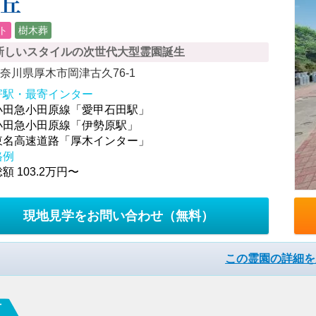
の丘
ト
樹木葬
新しいスタイルの次世代大型霊園誕生
奈川県厚木市岡津古久76-1
寄駅・最寄インター
小田急小田原線「愛甲石田駅」
小田急小田原線「伊勢原駅」
東名高速道路「厚木インター」
格例
額 103.2万円〜
現地見学をお問い合わせ
（無料）
この霊園の詳細を
市