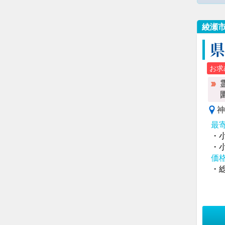
綾瀬
お求
神
最
・
・
価
・総