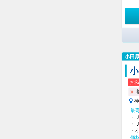
小田
お求
神
最
・
・
・
価