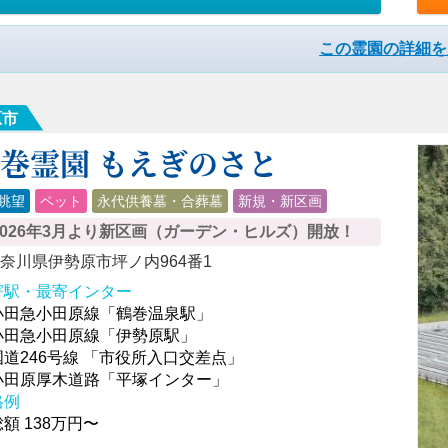
この霊園の詳細を
原市
巻霊園 もえぎのさと
眺望
ペット
永代供養墓・合葬墓
新規・新区画
2026年3月より新区画（ガーデン・ヒルズ）開放！
奈川県伊勢原市坪ノ内964番1
寄駅・最寄インター
小田急小田原線「鶴巻温泉駅」
小田急小田原線「伊勢原駅」
国道246号線 「市役所入口交差点」
小田原厚木道路「平塚インター」
格例
額 138万円〜