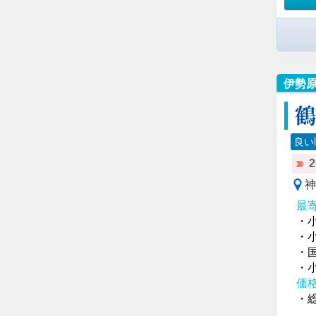
伊勢
鶴
良い
神
最
・
・
・
・
価
・総