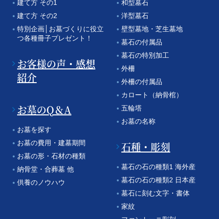
建て方 その1
和型墓石
建て方 その2
洋型墓石
特別企画│お墓づくりに役立
壁型墓地・芝生墓地
つ各種冊子プレゼント！
墓石の付属品
墓石の特別加工
お客様の声・感想
外柵
紹介
外柵の付属品
カロート（納骨棺）
お墓のQ＆A
五輪塔
お墓の名称
お墓を探す
お墓の費用・建墓期間
石種・彫刻
お墓の形・石材の種類
墓石の石の種類1 海外産
納骨堂・合葬墓 他
墓石の石の種類2 日本産
供養のノウハウ
墓石に刻む文字・書体
家紋