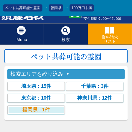
>
>
ペット共葬可能の霊園
福岡県
100万円未満
0120-811-966
資料請求
Menu
検索
リスト
ペット共葬可能の霊園
検索エリアを絞り込み
埼玉県
: 15件
千葉県
: 3件
東京都
: 10件
神奈川県
: 12件
福岡県
: 1件