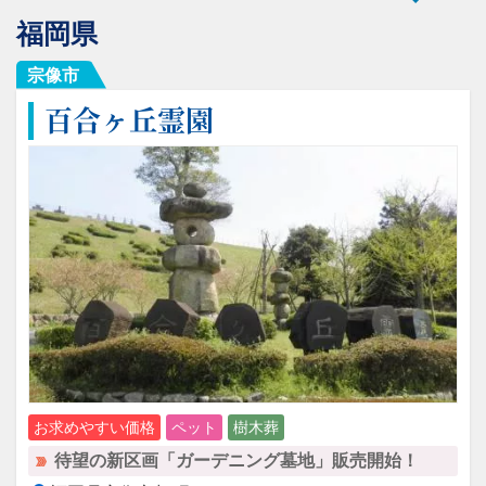
福岡県
宗像市
百合ヶ丘霊園
お求めやすい価格
ペット
樹木葬
待望の新区画「ガーデニング墓地」販売開始！