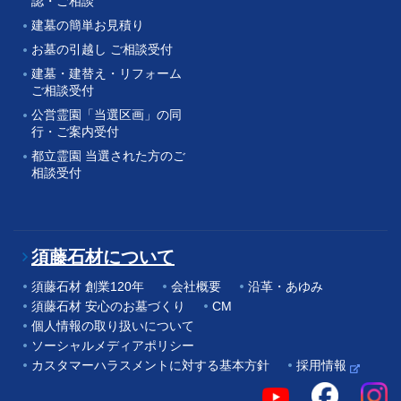
認・ご相談
建墓の簡単お見積り
お墓の引越し ご相談受付
建墓・建替え・リフォーム
ご相談受付
公営霊園「当選区画」の同
行・ご案内受付
都立霊園 当選された方のご
相談受付
須藤石材について
須藤石材 創業120年
会社概要
沿革・あゆみ
須藤石材 安心のお墓づくり
CM
個人情報の取り扱いについて
ソーシャルメディアポリシー
カスタマーハラスメントに対する基本方針
採用情報