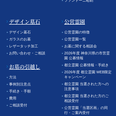
ファントーニ彫刻
デザイン墓石
公営霊園
デザイン墓石
公営霊園の特徴
ガラスのお墓
公営霊園一覧
レザータッチ加工
お墓に関する相談会
お問い合わせ・ご相談
2026年度 神奈川県の市営霊
園 公募情報
お墓の引越し
都立霊園 公募情報・手続き
2026年度 都立霊園 WEB限定
キャンペーン
方法
都立霊園 当選された方への
事例別注意点
注意事項
手続き・手順
都立霊園 当選された方のご
費用
相談受付
ご相談受付
公営霊園「当選区画」の同
行・ご案内受付