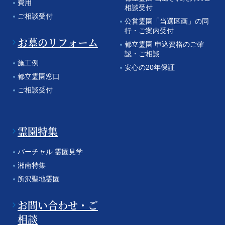
費用
相談受付
ご相談受付
公営霊園「当選区画」の同
行・ご案内受付
お墓のリフォーム
都立霊園 申込資格のご確
認・ご相談
施工例
安心の20年保証
都立霊園窓口
ご相談受付
霊園特集
バーチャル 霊園見学
湘南特集
所沢聖地霊園
お問い合わせ・ご
相談