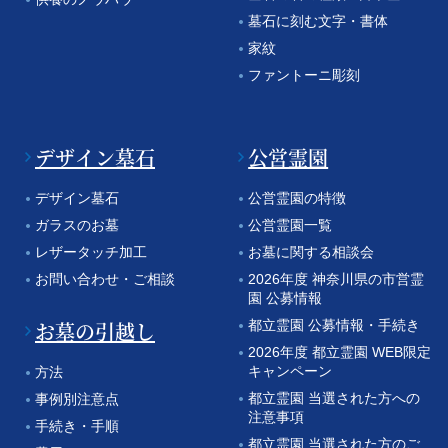
墓石に刻む文字・書体
家紋
ファントーニ彫刻
デザイン墓石
公営霊園
デザイン墓石
公営霊園の特徴
ガラスのお墓
公営霊園一覧
レザータッチ加工
お墓に関する相談会
お問い合わせ・ご相談
2026年度 神奈川県の市営霊
園 公募情報
お墓の引越し
都立霊園 公募情報・手続き
2026年度 都立霊園 WEB限定
キャンペーン
方法
都立霊園 当選された方への
事例別注意点
注意事項
手続き・手順
都立霊園 当選された方のご