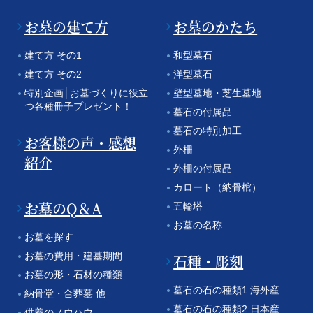
お墓の建て方
お墓のかたち
建て方 その1
和型墓石
建て方 その2
洋型墓石
特別企画│お墓づくりに役立
壁型墓地・芝生墓地
つ各種冊子プレゼント！
墓石の付属品
墓石の特別加工
お客様の声・感想
外柵
紹介
外柵の付属品
カロート（納骨棺）
お墓のQ＆A
五輪塔
お墓の名称
お墓を探す
お墓の費用・建墓期間
石種・彫刻
お墓の形・石材の種類
墓石の石の種類1 海外産
納骨堂・合葬墓 他
墓石の石の種類2 日本産
供養のノウハウ