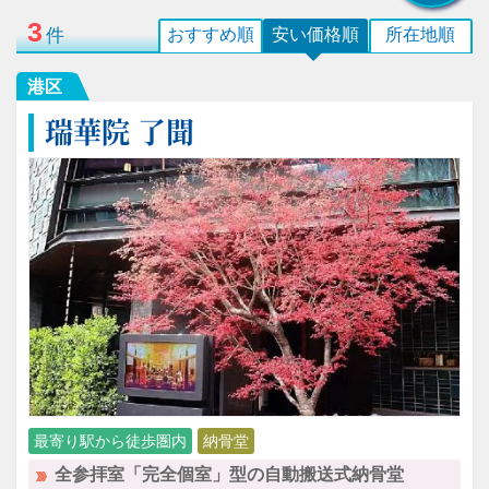
3
件
おすすめ順
安い価格順
所在地順
港区
瑞華院 了聞
最寄り駅から徒歩圏内
納骨堂
全参拝室「完全個室」型の自動搬送式納骨堂