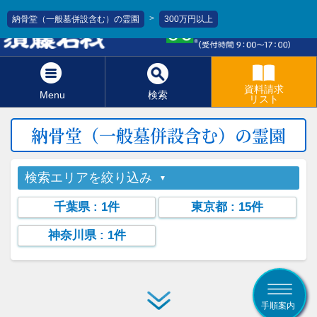
>
納骨堂（一般墓併設含む）の霊園
300万円以上
0120-811-966
資料請求
Menu
検索
リスト
納骨堂（一般墓併設含む）の霊園
検索エリアを絞り込み
千葉県
: 1件
東京都
: 15件
神奈川県
: 1件
手順案内