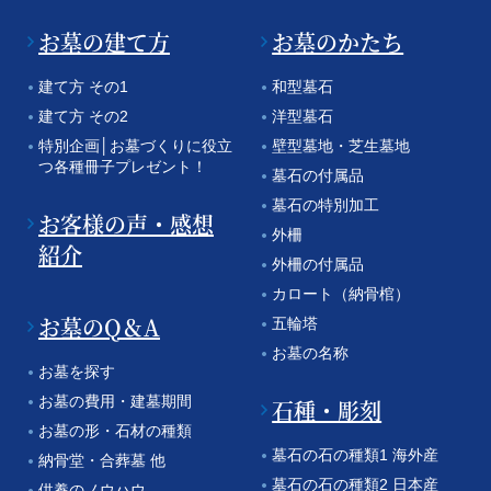
お墓の建て方
お墓のかたち
建て方 その1
和型墓石
建て方 その2
洋型墓石
特別企画│お墓づくりに役立
壁型墓地・芝生墓地
つ各種冊子プレゼント！
墓石の付属品
墓石の特別加工
お客様の声・感想
外柵
紹介
外柵の付属品
カロート（納骨棺）
お墓のQ＆A
五輪塔
お墓の名称
お墓を探す
お墓の費用・建墓期間
石種・彫刻
お墓の形・石材の種類
墓石の石の種類1 海外産
納骨堂・合葬墓 他
墓石の石の種類2 日本産
供養のノウハウ