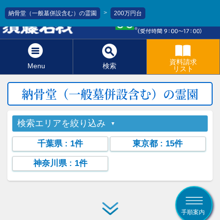
>
納骨堂（一般墓併設含む）の霊園
200万円台
0120-811-966
資料請求
Menu
検索
リスト
納骨堂（一般墓併設含む）の霊園
検索エリアを絞り込み
千葉県
: 1件
東京都
: 15件
神奈川県
: 1件
手順案内