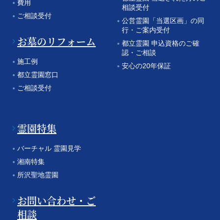
費用
相談受付
ご相談受付
公営霊園「当選区画」の同
行・ご案内受付
お墓のリフォーム
都立霊園 申込資格のご確
認・ご相談
施工例
安心の20年保証
都立霊園窓口
ご相談受付
霊園特集
バーチャル 霊園見学
湘南特集
所沢聖地霊園
お問い合わせ・ご
相談