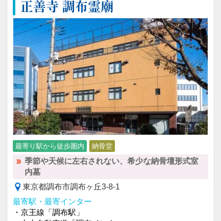
正善寺 調布霊廟
最寄り駅から徒歩圏内
納骨堂
季節や天候に左右されない、希少な納骨壇形式室
内墓
東京都調布市調布ヶ丘3-8-1
最寄駅・最寄インター
・京王線「調布駅」