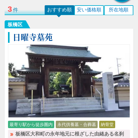
3
件
おすすめ順
安い価格順
所在地順
板橋区
日曜寺墓苑
最寄り駅から徒歩圏内
永代供養墓・合葬墓
納骨堂
板橋区大和町の永年地元に根ざした由緒ある名刹