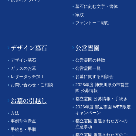
墓石に刻む文字・書体
家紋
ファントーニ彫刻
デザイン墓石
公営霊園
デザイン墓石
公営霊園の特徴
ガラスのお墓
公営霊園一覧
レザータッチ加工
お墓に関する相談会
お問い合わせ・ご相談
2026年度 神奈川県の市営霊
園 公募情報
お墓の引越し
都立霊園 公募情報・手続き
2026年度 都立霊園 WEB限定
キャンペーン
方法
都立霊園 当選された方への
事例別注意点
注意事項
手続き・手順
都立霊園 当選された方のご