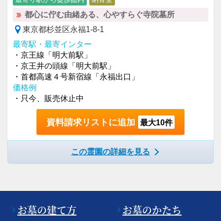
都心に佇む由緒ある、心やすらぐ寺院墓所
東京都杉並区永福1-8-1
最寄駅・最寄インター
・京王線「明大前駅」
・京王井の頭線「明大前駅」
・首都高速４号新宿線「永福出口」
価格例
・只今、販売休止中
資料請求リストに追加
最大10件
この霊園の詳細を見る
お墓の建て方
お墓のかたち