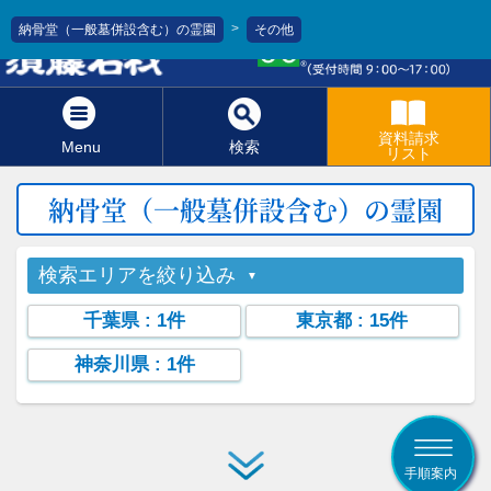
>
納骨堂（一般墓併設含む）の霊園
その他
0120-811-966
資料請求
Menu
検索
リスト
納骨堂（一般墓併設含む）の霊園
検索エリアを絞り込み
千葉県
: 1件
東京都
: 15件
神奈川県
: 1件
手順案内