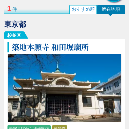
1
件
おすすめ順
所在地順
東京都
杉並区
築地本願寺 和田堀廟所
最寄り駅から徒歩圏内
納骨堂