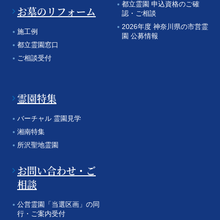
都立霊園 申込資格のご確
お墓のリフォーム
認・ご相談
2026年度 神奈川県の市営霊
施工例
園 公募情報
都立霊園窓口
ご相談受付
霊園特集
バーチャル 霊園見学
湘南特集
所沢聖地霊園
お問い合わせ・ご
相談
公営霊園「当選区画」の同
行・ご案内受付