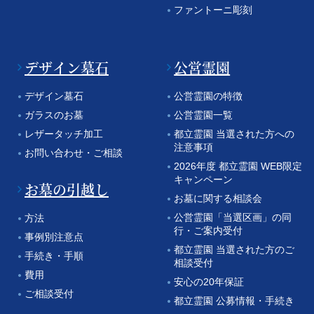
ファントーニ彫刻
デザイン墓石
公営霊園
デザイン墓石
公営霊園の特徴
ガラスのお墓
公営霊園一覧
レザータッチ加工
都立霊園 当選された方への
注意事項
お問い合わせ・ご相談
2026年度 都立霊園 WEB限定
キャンペーン
お墓の引越し
お墓に関する相談会
公営霊園「当選区画」の同
方法
行・ご案内受付
事例別注意点
都立霊園 当選された方のご
手続き・手順
相談受付
費用
安心の20年保証
ご相談受付
都立霊園 公募情報・手続き