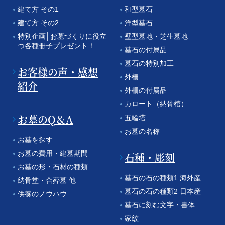
建て方 その1
和型墓石
建て方 その2
洋型墓石
特別企画│お墓づくりに役立
壁型墓地・芝生墓地
つ各種冊子プレゼント！
墓石の付属品
墓石の特別加工
お客様の声・感想
外柵
紹介
外柵の付属品
カロート（納骨棺）
お墓のQ＆A
五輪塔
お墓の名称
お墓を探す
お墓の費用・建墓期間
石種・彫刻
お墓の形・石材の種類
墓石の石の種類1 海外産
納骨堂・合葬墓 他
墓石の石の種類2 日本産
供養のノウハウ
墓石に刻む文字・書体
家紋