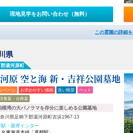
現地見学をお問い合わせ
（無料）
この霊園の詳細を
川県
下郡湯河原町
河原 空と海 新・吉祥公園墓地
ンペーン
お求めやすい価格
良い眺望
ペット
供養墓・合葬墓
相模湾の大パノラマを存分に楽しめる公園墓地
奈川県足柄下郡湯河原町吉浜1967-13
寄駅・最寄インター
ＪＲ東海道本線「真鶴駅」