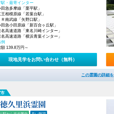
寄駅・最寄インター
小田急多摩線「栗平駅」
京王相模原線「若葉台駅」
ＪＲ南武線「矢野口駅」
小田急小田原線「新百合ヶ丘駅」
東名高速道路「東名川崎インター」
東名高速道路「横浜青葉インター」
格例
額 139.8万円～
現地見学をお問い合わせ
（無料）
この霊園の詳細を
賀市
聖徳久里浜霊園
り駅から徒歩圏内
良い眺望