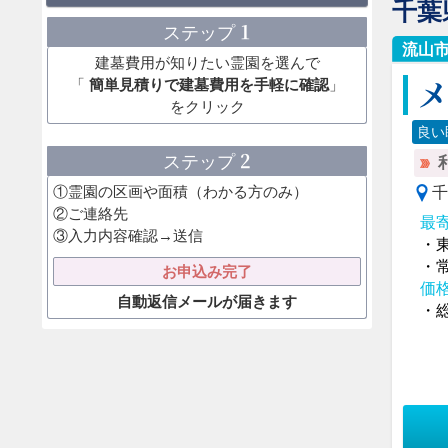
千葉
1
ステップ
流山
建墓費用が知りたい霊園を選んで
「
簡単見積りで建墓費用を手軽に確認
」
をクリック
良い
2
ステップ
①霊園の区画や面積（わかる方のみ）
千
②ご連絡先
最
③入力内容確認→送信
・
・
お申込み完了
価
自動返信メールが届きます
・総