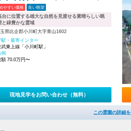
めやすい価格
良い眺望
高台に位置する雄大な自然を見渡せる素晴らしい眺
望と緑豊かな霊域
玉県比企郡小川町大字青山1602
寄駅・最寄インター
東武東上線「小川町駅」
格例
額 70.0万円〜
現地見学をお問い合わせ
（無料）
この霊園の詳細を