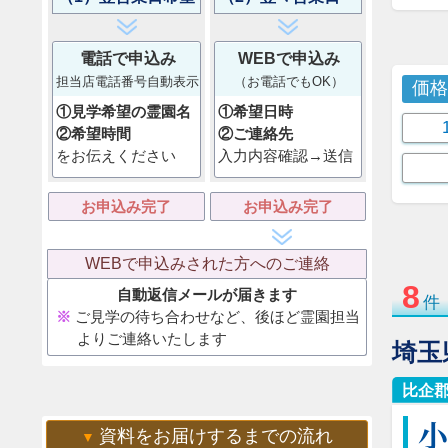
電話で申込み
WEBで申込み
担当店電話番号自動表示
（お電話でもOK）
価
①見学希望の霊園名
①希望日時
②希望時間
②ご連絡先
をお伝えください
入力内容確認→送信
お申込み完了
お申込み完了
WEBで申込みされた方へのご連絡
8
自動返信メールが届きます
件
ご見学の待ち合わせなど、後ほど霊園担当
よりご連絡いたします
埼玉
比企
資料をお届けするまでの流れ