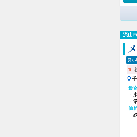
流山
良い
千
最
・
・
価
・総