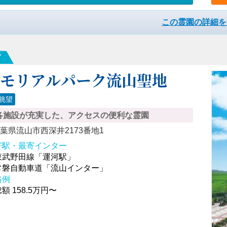
この霊園の詳細を
市
メモリアルパーク流山聖地
眺望
各施設が充実した、アクセスの便利な霊園
葉県流山市西深井2173番地1
寄駅・最寄インター
東武野田線「運河駅」
常磐自動車道「流山インター」
格例
額 158.5万円〜