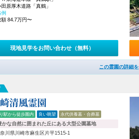
小田原厚木道路「真鶴」
格例
額 84.7万円〜
現地見学をお問い合わせ
（無料）
この霊園の詳細を
市
川崎清風霊園
り駅から徒歩圏内
良い眺望
永代供養墓・合葬墓
豊かな自然に囲まれた丘にある大型公園墓地
奈川県川崎市麻生区片平1515-1