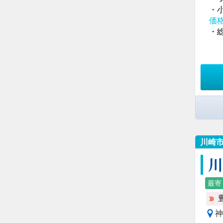
・
価
・総
川崎
最寄
神