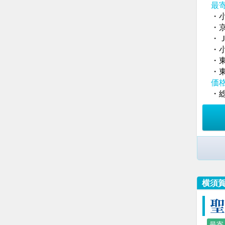
最
・
・
・
・
・
・
価
・総
横須
最寄