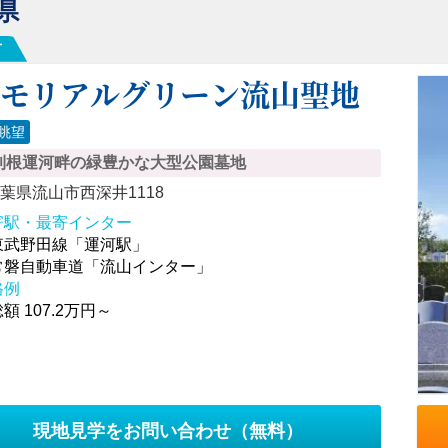
県
市
メモリアルグリーン流山聖地
眺望
利根運河畔の緑豊かな大型公園墓地
葉県流山市西深井1118
寄駅・最寄インター
東武野田線「運河駅」
常磐自動車道「流山インター」
格例
額 107.2万円～
現地見学をお問い合わせ
（無料）