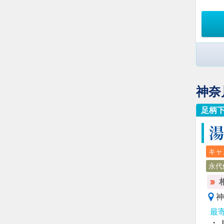
神奈
足柄
湯
キャ
永代
神
最
・