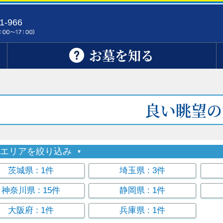
1-966
お墓を知る
良い眺望の
索エリアを絞り込み
茨城県
: 1件
埼玉県
: 3件
神奈川県
: 15件
静岡県
: 1件
大阪府
: 1件
兵庫県
: 1件