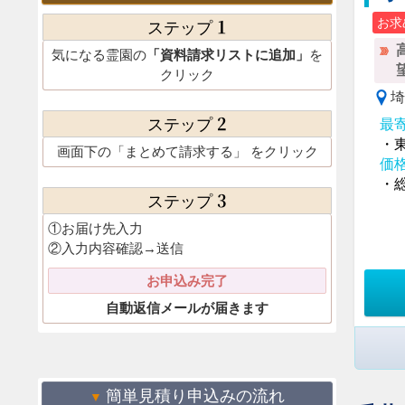
1
お求
ステップ
気になる霊園の
「資料請求リストに追加」
を
クリック
埼
2
ステップ
最
・
画面下の
「まとめて請求する」
をクリック
価
・総
3
ステップ
①お届け先入力
②入力内容確認→送信
お申込み完了
自動返信メールが届きます
簡単見積り申込みの流れ