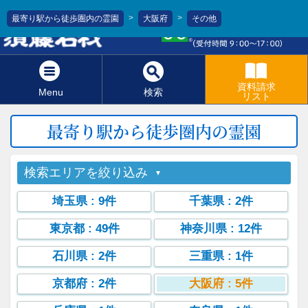
>
>
最寄り駅から徒歩圏内の霊園
大阪府
その他
0120-811-966
資料請求
Menu
検索
リスト
最寄り駅から徒歩圏内の霊園
検索エリアを絞り込み
埼玉県
: 9件
千葉県
: 2件
東京都
: 49件
神奈川県
: 12件
石川県
: 2件
三重県
: 1件
京都府
: 2件
大阪府
: 5件