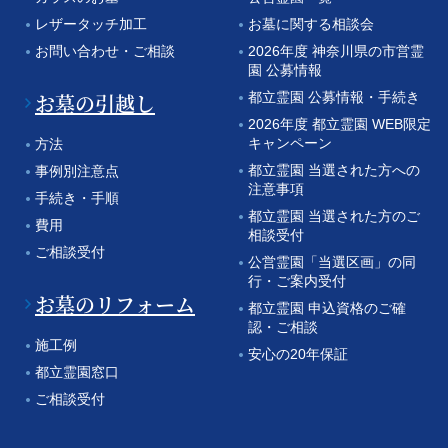
レザータッチ加工
お墓に関する相談会
お問い合わせ・ご相談
2026年度 神奈川県の市営霊
園 公募情報
お墓の引越し
都立霊園 公募情報・手続き
2026年度 都立霊園 WEB限定
キャンペーン
方法
都立霊園 当選された方への
事例別注意点
注意事項
手続き・手順
都立霊園 当選された方のご
費用
相談受付
ご相談受付
公営霊園「当選区画」の同
行・ご案内受付
お墓のリフォーム
都立霊園 申込資格のご確
認・ご相談
施工例
安心の20年保証
都立霊園窓口
ご相談受付