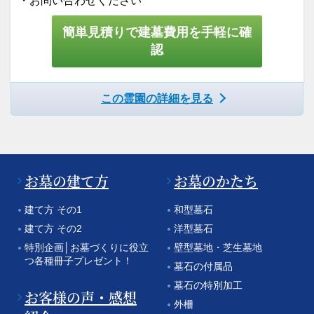
・お問い合わせください
簡単見積りで建墓費用を手軽に確
認
この霊園の詳細を見る
お墓の建て方
お墓のかたち
建て方 その1
和型墓石
建て方 その2
洋型墓石
特別企画│お墓づくりに役立
壁型墓地・芝生墓地
つ各種冊子プレゼント！
墓石の付属品
墓石の特別加工
お客様の声・感想
外柵