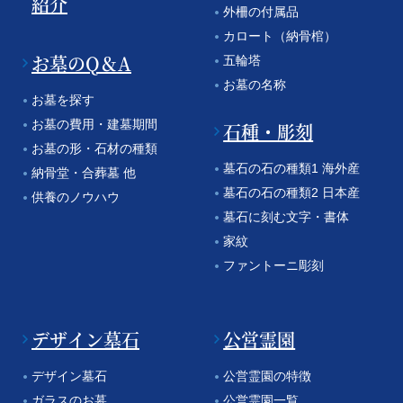
紹介
外柵の付属品
カロート（納骨棺）
お墓のQ＆A
五輪塔
お墓の名称
お墓を探す
お墓の費用・建墓期間
石種・彫刻
お墓の形・石材の種類
墓石の石の種類1 海外産
納骨堂・合葬墓 他
墓石の石の種類2 日本産
供養のノウハウ
墓石に刻む文字・書体
家紋
ファントーニ彫刻
デザイン墓石
公営霊園
デザイン墓石
公営霊園の特徴
ガラスのお墓
公営霊園一覧