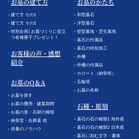
お墓の建て方
お墓のかたち
建て方 その1
和型墓石
建て方 その2
洋型墓石
特別企画│お墓づくりに役立
壁型墓地・芝生墓地
つ各種冊子プレゼント！
墓石の付属品
墓石の特別加工
お客様の声・感想
外柵
紹介
外柵の付属品
カロート（納骨棺）
お墓のQ＆A
五輪塔
お墓の名称
お墓を探す
お墓の費用・建墓期間
石種・彫刻
お墓の形・石材の種類
墓石の石の種類1 海外産
納骨堂・合葬墓 他
墓石の石の種類2 日本産
供養のノウハウ
墓石に刻む文字・書体