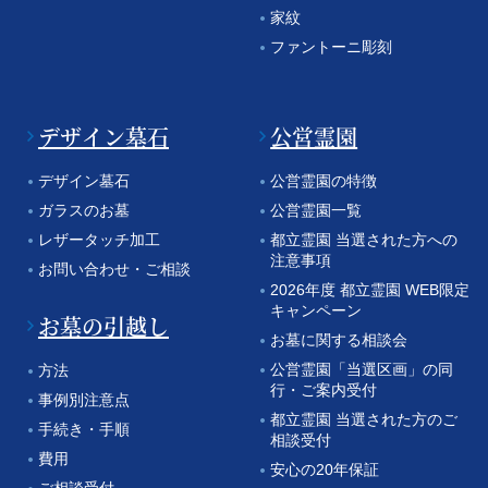
家紋
ファントーニ彫刻
デザイン墓石
公営霊園
デザイン墓石
公営霊園の特徴
ガラスのお墓
公営霊園一覧
レザータッチ加工
都立霊園 当選された方への
注意事項
お問い合わせ・ご相談
2026年度 都立霊園 WEB限定
キャンペーン
お墓の引越し
お墓に関する相談会
公営霊園「当選区画」の同
方法
行・ご案内受付
事例別注意点
都立霊園 当選された方のご
手続き・手順
相談受付
費用
安心の20年保証
ご相談受付