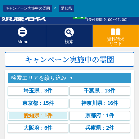
>
キャンペーン実施中の霊園
愛知県
0120-811-966
資料請求
Menu
検索
リスト
キャンペーン実施中の霊園
検索エリアを絞り込み
埼玉県
: 3件
千葉県
: 13件
東京都
: 15件
神奈川県
: 16件
愛知県
: 1件
京都府
: 1件
大阪府
: 6件
兵庫県
: 2件