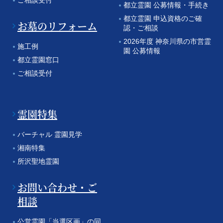
都立霊園 公募情報・手続き
都立霊園 申込資格のご確
お墓のリフォーム
認・ご相談
2026年度 神奈川県の市営霊
施工例
園 公募情報
都立霊園窓口
ご相談受付
霊園特集
バーチャル 霊園見学
湘南特集
所沢聖地霊園
お問い合わせ・ご
相談
公営霊園「当選区画」の同