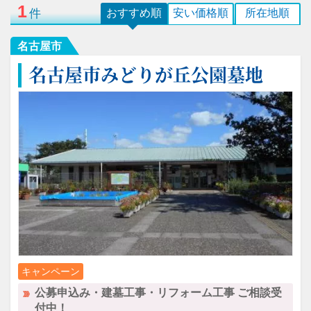
1
件
おすすめ順
安い価格順
所在地順
名古屋市
名古屋市みどりが丘公園墓地
キャンペーン
公募申込み・建墓工事・リフォーム工事 ご相談受
付中！