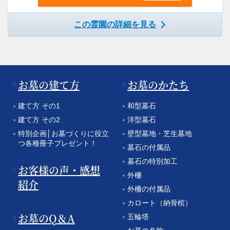
この霊園の詳細を見る
お墓の建て方
お墓のかたち
建て方 その1
和型墓石
建て方 その2
洋型墓石
特別企画│お墓づくりに役立
壁型墓地・芝生墓地
つ各種冊子プレゼント！
墓石の付属品
墓石の特別加工
お客様の声・感想
外柵
紹介
外柵の付属品
カロート（納骨棺）
お墓のQ＆A
五輪塔