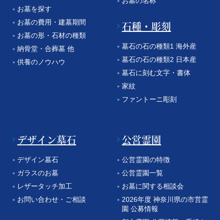
お墓の名称
お墓を探す
お墓の費用・建墓期間
石種・彫刻
お墓の形・石材の種類
墓石の石の種類1 海外産
納骨堂・合葬墓 他
墓石の石の種類2 日本産
供養のノウハウ
墓石に刻む文字・書体
家紋
ファントーニ彫刻
デザイン墓石
公営霊園
デザイン墓石
公営霊園の特徴
ガラスのお墓
公営霊園一覧
レザータッチ加工
お墓に関する相談会
お問い合わせ・ご相談
2026年度 神奈川県の市営霊
園 公募情報