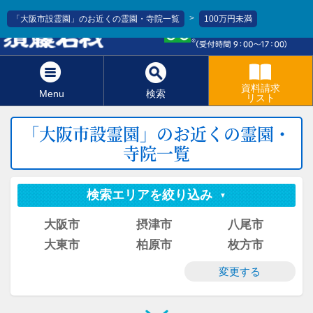
>
「大阪市設霊園」のお近くの霊園・寺院一覧
100万円未満
0120-811-966
資料請求
Menu
検索
リスト
「大阪市設霊園」のお近くの霊園・
寺院一覧
検索エリアを絞り込み
大阪市
摂津市
八尾市
大東市
柏原市
枚方市
変更する