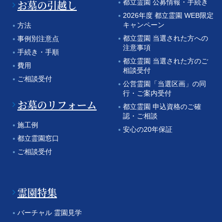
お墓の引越し
都立霊園 公募情報・手続き
2026年度 都立霊園 WEB限定
キャンペーン
方法
都立霊園 当選された方への
事例別注意点
注意事項
手続き・手順
都立霊園 当選された方のご
費用
相談受付
ご相談受付
公営霊園「当選区画」の同
行・ご案内受付
お墓のリフォーム
都立霊園 申込資格のご確
認・ご相談
施工例
安心の20年保証
都立霊園窓口
ご相談受付
霊園特集
バーチャル 霊園見学