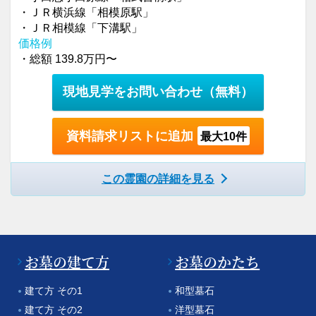
・ＪＲ横浜線「相模原駅」
・ＪＲ相模線「下溝駅」
価格例
・総額 139.8万円〜
現地見学をお問い合わせ
（無料）
資料請求リストに追加
最大10件
この霊園の詳細を見る
お墓の建て方
お墓のかたち
建て方 その1
和型墓石
建て方 その2
洋型墓石