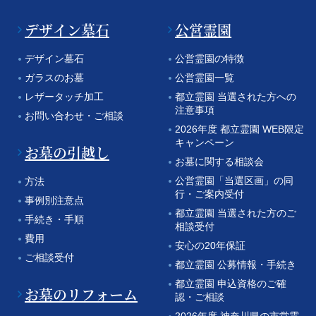
デザイン墓石
公営霊園
デザイン墓石
公営霊園の特徴
ガラスのお墓
公営霊園一覧
レザータッチ加工
都立霊園 当選された方への
注意事項
お問い合わせ・ご相談
2026年度 都立霊園 WEB限定
キャンペーン
お墓の引越し
お墓に関する相談会
公営霊園「当選区画」の同
方法
行・ご案内受付
事例別注意点
都立霊園 当選された方のご
手続き・手順
相談受付
費用
安心の20年保証
ご相談受付
都立霊園 公募情報・手続き
都立霊園 申込資格のご確
お墓のリフォーム
認・ご相談
2026年度 神奈川県の市営霊