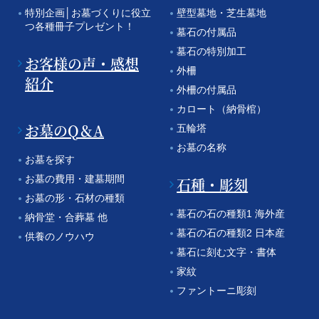
特別企画│お墓づくりに役立
壁型墓地・芝生墓地
つ各種冊子プレゼント！
墓石の付属品
墓石の特別加工
お客様の声・感想
外柵
紹介
外柵の付属品
カロート（納骨棺）
お墓のQ＆A
五輪塔
お墓の名称
お墓を探す
お墓の費用・建墓期間
石種・彫刻
お墓の形・石材の種類
墓石の石の種類1 海外産
納骨堂・合葬墓 他
墓石の石の種類2 日本産
供養のノウハウ
墓石に刻む文字・書体
家紋
ファントーニ彫刻