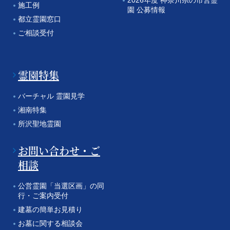
施工例
園 公募情報
都立霊園窓口
ご相談受付
霊園特集
バーチャル 霊園見学
湘南特集
所沢聖地霊園
お問い合わせ・ご
相談
公営霊園「当選区画」の同
行・ご案内受付
建墓の簡単お見積り
お墓に関する相談会