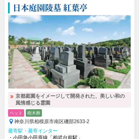
日本庭園陵墓 紅葉亭
京都庭園をイメージして開発された、美しい和の
風情感じる霊園
ペット
樹木葬
神奈川県相模原市南区磯部2633-2
最寄駅・最寄インター
・小田急小田原線「相武台前駅」