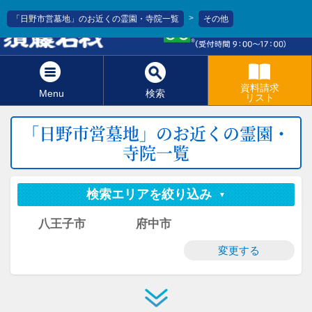
>
「日野市営墓地」のお近くの霊園・寺院一覧
その他
0120-811-966
資料請求
Menu
検索
リスト
「日野市営墓地」のお近くの霊園・
寺院一覧
検索エリアを絞り込み
八王子市
府中市
変更する