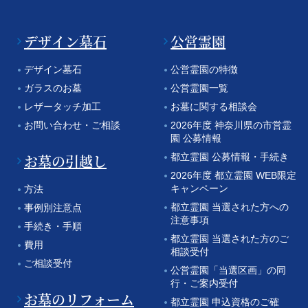
デザイン墓石
公営霊園
デザイン墓石
公営霊園の特徴
ガラスのお墓
公営霊園一覧
レザータッチ加工
お墓に関する相談会
お問い合わせ・ご相談
2026年度 神奈川県の市営霊
園 公募情報
お墓の引越し
都立霊園 公募情報・手続き
2026年度 都立霊園 WEB限定
キャンペーン
方法
都立霊園 当選された方への
事例別注意点
注意事項
手続き・手順
都立霊園 当選された方のご
費用
相談受付
ご相談受付
公営霊園「当選区画」の同
行・ご案内受付
お墓のリフォーム
都立霊園 申込資格のご確