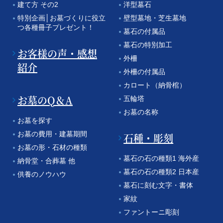
建て方 その2
洋型墓石
特別企画│お墓づくりに役立
壁型墓地・芝生墓地
つ各種冊子プレゼント！
墓石の付属品
墓石の特別加工
お客様の声・感想
外柵
紹介
外柵の付属品
カロート（納骨棺）
お墓のQ＆A
五輪塔
お墓の名称
お墓を探す
お墓の費用・建墓期間
石種・彫刻
お墓の形・石材の種類
墓石の石の種類1 海外産
納骨堂・合葬墓 他
墓石の石の種類2 日本産
供養のノウハウ
墓石に刻む文字・書体
家紋
ファントーニ彫刻