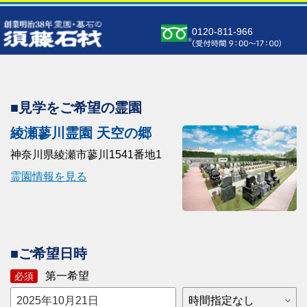
0120-811-966
■見学をご希望の霊園
綾瀬蓼川霊園 天空の郷
神奈川県綾瀬市蓼川1541番地1
霊園情報を見る
■ご希望日時
第一希望
必須